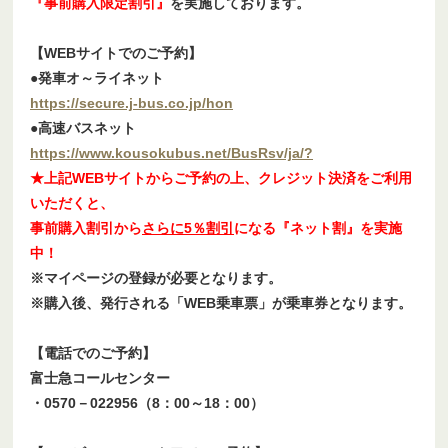
『事前購入限定割引』
を実施しております。
【WEBサイトでのご予約】
●発車オ～ライネット
https://secure.j-bus.co.jp/hon
●高速バスネット
https://www.kousokubus.net/BusRsv/ja/?
★上記WEBサイトからご予約の上、クレジット決済をご利用
いただくと、
事前購入割引から
さらに5％割引
になる『ネット割』を実施
中！
※マイページの登録が必要となります。
※購入後、発行される「WEB乗車票」が乗車券となります。
【電話でのご予約】
富士急コールセンター
・0570－022956（8：00～18：00）