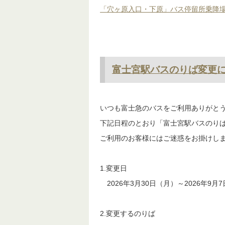
いつも、富士急のバスをご利用下さい
富士急静岡運行、路線バスにつきまして、
【ダイヤ改正実施日】
・2026年4月11日（土）
改正運行時刻表については、下記リン
・富士市内運行時刻表
・富士宮市内運行時刻表
・ダイヤ改正により一部経路が変更と
「穴ヶ原入口・下原」バス停留所乗降
富士宮駅バスのりば変更に