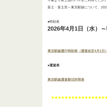
お客様に当社のバスを安全安心にご利
以下の点につきまして、ご理解、ご協
●トランクルームへのモバイルバッテリ
（必ず手荷物として常に目の届く範囲
●万が一、発火や発煙を見かけた場合は
速やかに係員にお知らせください。
富士急静岡バス㈱
0545-71-2495