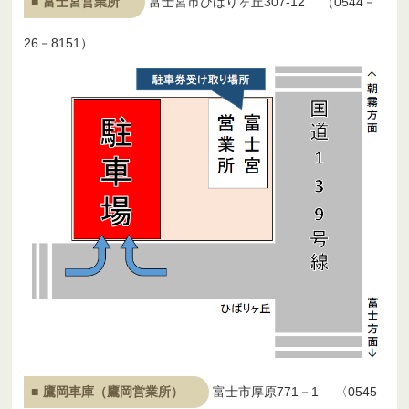
富士宮営業所
富士宮市ひばりヶ丘307-12 （0544－
26－8151）
鷹岡車庫（鷹岡営業所）
富士市厚原771－1 〈0545