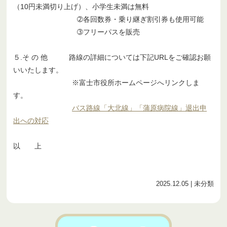
（10円未満切り上げ）、小学生未満は無料
➁各回数券・乗り継ぎ割引券も使用可能
➂フリーパスを販売
５.そ の 他 路線の詳細については下記URLをご確認お願
いいたします。
※富士市役所ホームページへリンクしま
す。
バス路線「大北線」「蒲原病院線」退出申
出への対応
以 上
2025.12.05
| 未分類