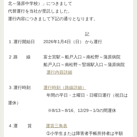
北～蒲原中学校）」につきまして
代替運行を当社が受託しました。
運行内容につきまして下記の通りとなります。
記
１.運行開始日 2026年1月4日（日） から運行
２.路 線 富士宮駅～船戸入口～南松野～蒲原病院
船戸入口～南松野～竪堀駅入口～蒲原病院
運行内容詳細
３.運行時刻
運行時刻（路線詳細）
年間の平日・土曜日・日曜日運行（祝日は
運休）
※8/13～8/16、12/29～1/3の間運休
４.運 賃
運賃三角表
➀小学生または障害者手帳所持者は半額