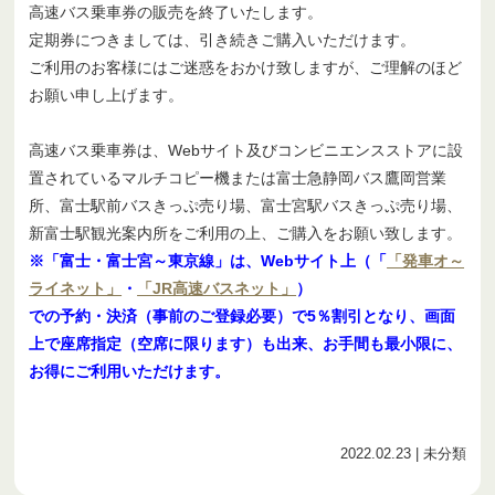
高速バス乗車券の販売を終了いたします。
定期券につきましては、引き続きご購入いただけます。
ご利用のお客様にはご迷惑をおかけ致しますが、ご理解のほど
お願い申し上げます。
高速バス乗車券は、Webサイト及びコンビニエンスストアに設
置されているマルチコピー機または富士急静岡バス鷹岡営業
所、富士駅前バスきっぷ売り場、富士宮駅バスきっぷ売り場、
新富士駅観光案内所をご利用の上、ご購入をお願い致します。
※「富士・富士宮～東京線」は、Webサイト上（「
「発車オ～
ライネット」
・
「JR高速バスネット」
）
での予約・決済（事前のご登録必要）で5％割引となり、画面
上で座席指定（空席に限ります）も出来、お手間も最小限に、
お得にご利用いただけます。
2022.02.23
| 未分類